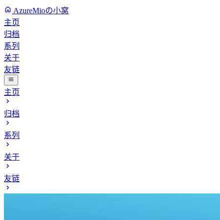
AzureMioの小窝
主页
归档
系列
关于
友链
主页
归档
系列
关于
友链