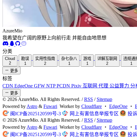
AzureMio
我希望在广阔的原野上向前行走 并能自由地思想
分类
Cloud
勘误
实用性指南
杂七杂八
游戏
详解互联网
违规通
2
1
2
1
1
2
1
更多
标签
CDN
EdgeOne
GFW
NTP
PCDN
Pixiv
互联网
代理
公益算力
分
更多
©
2026
AzureMio. All Rights Reserved. /
RSS
/
Sitemap
Powered by
Astro
&
Fuwari
Worker by
Cloudflare
・
EdgeOne
・
闽ICP备2025120599号-3
网上有害信息举报专区
投诉反
©
2026
AzureMio. All Rights Reserved. /
RSS
/
Sitemap
Powered by
Astro
&
Fuwari
Worker by
Cloudflare
・
EdgeOne
・
闽ICP备2025120599号-3
网上有害信息举报专区
投诉反